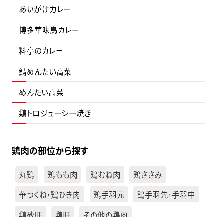
あいがけカレー
博多華味鳥カレー
料亭のカレー
鯖めんたい高菜
めんたい高菜
鶏トロジューシー焼き
鶏肉の部位から探す
丸鶏
鶏もも肉
鶏むね肉
鶏ささみ
華つくね・鶏ひき肉
鶏手羽元
鶏手羽先・手羽中
鶏砂肝
鶏肝
その他の鶏肉