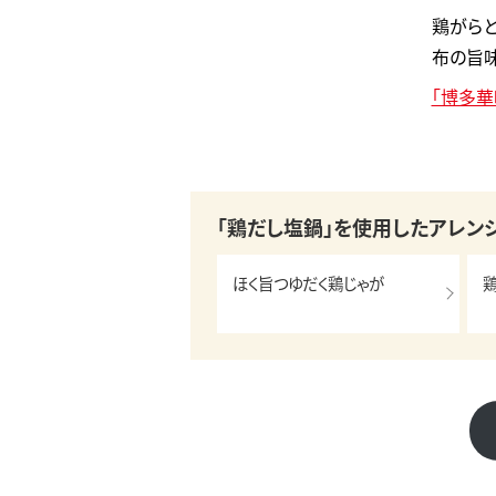
鶏がら
布の旨味
「博多
「鶏だし塩鍋」を使用したアレン
ほく旨つゆだく鶏じゃが