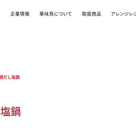
企業情報
華味鳥について
取扱商品
アレンジレ
アレンジレシピ
鶏だし塩鍋
し塩鍋