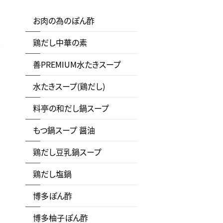
お肉の為のぽん酢
鶏だし中華の素
善PREMIUM水たきスープ
水たきスープ(鶏だし)
料亭の和だし鍋スープ
もつ鍋スープ 醤油
鶏だし豆乳鍋スープ
鶏だし塩鍋
博多ぽん酢
博多柚子ぽん酢