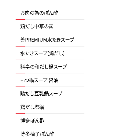
お肉の為のぽん酢
鶏だし中華の素
善PREMIUM水たきスープ
水たきスープ(鶏だし)
料亭の和だし鍋スープ
もつ鍋スープ 醤油
鶏だし豆乳鍋スープ
鶏だし塩鍋
博多ぽん酢
博多柚子ぽん酢