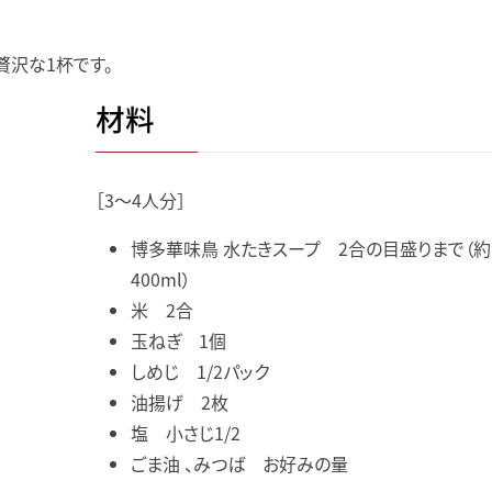
贅沢な1杯です。
材料
［3～4人分］
博多華味鳥 水たきスープ 2合の目盛りまで（約
400ml）
米 2合
玉ねぎ 1個
しめじ 1/2パック
油揚げ 2枚
塩 小さじ1/2
ごま油 、みつば お好みの量