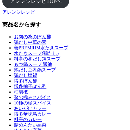
アレンジレシピTOPへ
アレンジレシピ
商品名から探す
お肉の為のぽん酢
鶏だし中華の素
善PREMIUM水たきスープ
水たきスープ(鶏だし)
料亭の和だし鍋スープ
もつ鍋スープ 醤油
鶏だし豆乳鍋スープ
鶏だし塩鍋
博多ぽん酢
博多柚子ぽん酢
柚胡椒
贅の極みスパイス
10種の極スパイス
あいがけカレー
博多華味鳥カレー
料亭のカレー
鯖めんたい高菜