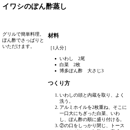
イワシのぽん酢蒸し
グリルで簡単料理。
材料
ぽん酢でさっぱりと
いただけます。
［1人分］
いわし 2尾
白菜 2枚
博多ぽん酢 大さじ3
つくり方
いわしの頭と内蔵を取り、よく
洗う。
アルミホイルを2枚重ね、そこに
一口大にちぎった白菜、いわ
し、ぽん酢の順に盛り付ける。
②の口をしっかり閉じ、トース