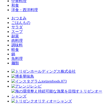
中華料理
和食
洋食・西洋料理
おつまみ
ごはんもの
サラダ
スープ
副菜
肉料理
調味料
軽食
鍋
魚料理
麺類