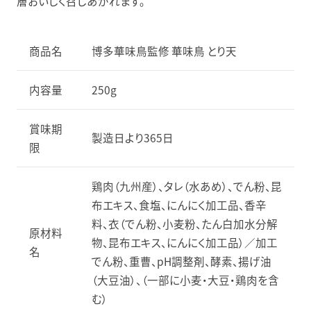
層おいしく召しあがれます。
商品名
博多華味鳥監修 華味鳥 とり天
内容量
250g
賞味期
製造日より365日
限
鶏肉（九州産）、タレ（水あめ）、でん粉、昆
布エキス、食塩、にんにく加工品、香辛
料、衣（でん粉、小麦粉、たん白加水分解
原材料
物、昆布エキス、にんにく加工品）／加工
名
でん粉、重曹、pH調整剤、酵素、揚げ油
（大豆油）、（一部に小麦・大豆・鶏肉を含
む）