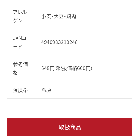
アレル
小麦・大豆・鶏肉
ゲン
JANコ
4940983210248
ード
参考価
648円（税抜価格600円）
格
温度帯
冷凍
取扱商品