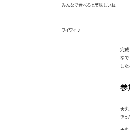
みんなで食べると美味しいね
ワイワイ♪
完成
なで
した
参
★丸
きっ
★丸