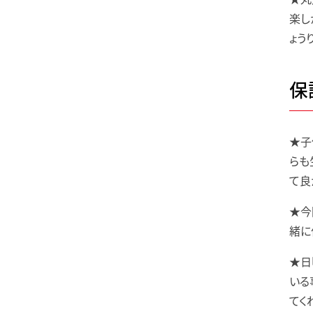
楽し
ょう
保
★子
らも
て良
★今
緒に
★日
いる
てく