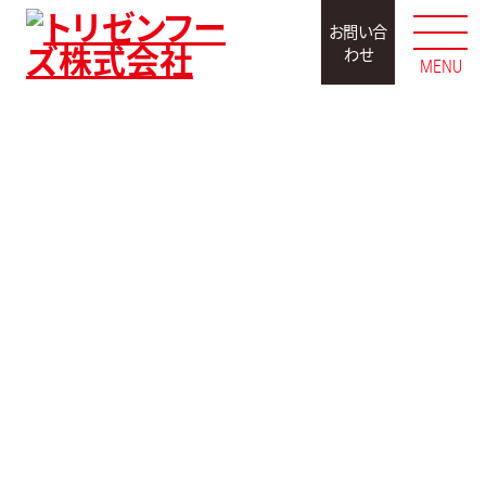
お問い合
わせ
MENU
アレンジレシピ
鶏だし豆乳鍋スープ
を使ったアレン
ジレシピ
チキンとおさつの
鶏だし豆乳ロー
鶏だし豆乳担々
和風豆乳グラタ
ルキャベツ
つけ麺