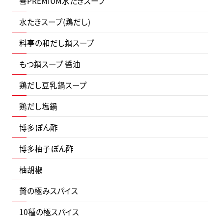
善PREMIUM水たきスープ
水たきスープ(鶏だし)
料亭の和だし鍋スープ
もつ鍋スープ 醤油
鶏だし豆乳鍋スープ
鶏だし塩鍋
博多ぽん酢
博多柚子ぽん酢
柚胡椒
贅の極みスパイス
10種の極スパイス