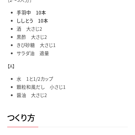
手羽中 10本
ししとう 10本
酒
大さじ2
黒酢
大さじ2
きび砂糖
大さじ1
サラダ油
適量
【A】
水
1と1/2カップ
顆粒和風だし
小さじ1
醤油
大さじ2
つくり方