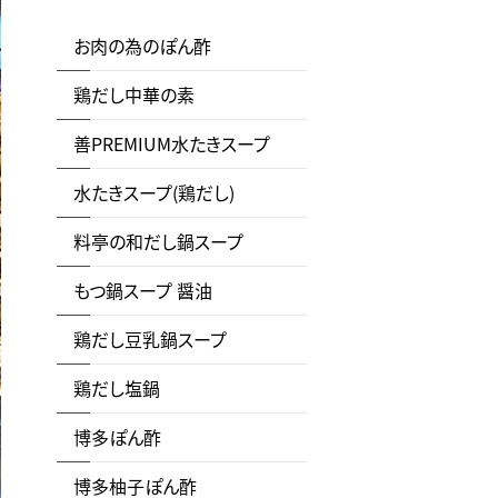
お肉の為のぽん酢
鶏だし中華の素
善PREMIUM水たきスープ
水たきスープ(鶏だし)
料亭の和だし鍋スープ
もつ鍋スープ 醤油
鶏だし豆乳鍋スープ
鶏だし塩鍋
博多ぽん酢
博多柚子ぽん酢